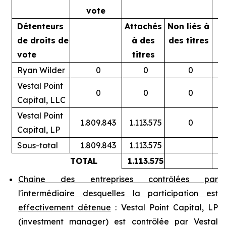
vote
Détenteurs
Attachés
Non liés à
A
de droits de
à des
des titres
vote
titres
Ryan Wilder
0
0
0
Vestal Point
0
0
0
Capital, LLC
Vestal Point
1.809.843
1.113.575
0
Capital, LP
Sous-total
1.809.843
1.113.575
TOTAL
1.113.575
Chaine des entreprises contrôlées par
l'intermédiaire desquelles la participation est
effectivement détenue
: Vestal Point Capital, LP
(
investment manager
) est contrôlée par Vestal