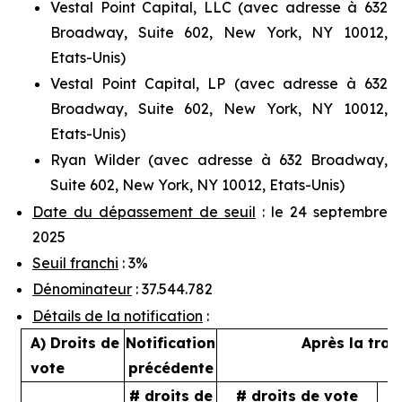
Vestal Point Capital, LLC (avec adresse à 632
Broadway, Suite 602, New York, NY 10012,
Etats-Unis)
Vestal Point Capital, LP (avec adresse à 632
Broadway, Suite 602, New York, NY 10012,
Etats-Unis)
Ryan Wilder (avec adresse à 632 Broadway,
Suite 602, New York, NY 10012, Etats-Unis)
Date du dépassement de seuil
: le 24 septembre
2025
Seuil franchi
: 3%
Dénominateur
: 37.544.782
Détails de la notification
:
A) Droits de
Notification
Après la tran
vote
précédente
# droits de
# droits de vote
%