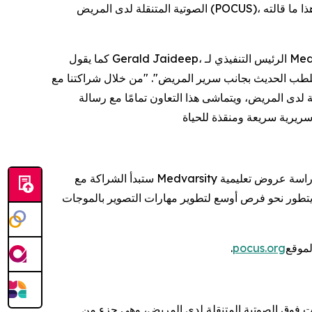
الصوتية المتنقلة لدى المريض (POCUS)، فإنهم يعتمدون على أساس يفي بمعيار عالمي مُعترف به، وليس مجرد إكمال دورة تدريبية"، هذا ما قالته Jasmine Rockett، مديرة أكاديمية
كما يقول Gerald Jaideep، الرئيس التنفيذي لـ Medvarsity: "لقد تطور التصوير بأجهزة الموجات فوق الصوتية المتنقلة لدى المريض من مهارة متخصصة إلى أداة تشخيصية أساسية -
ال شراكتنا مع Inteleos، نوفر لمتدربينا في 192 دولة معيارًا ذهبيًا عالميًا معتمدًا في مجال
مامًا مع رسالة Medvarsity الهادفة إلى تحسين النتائج السريرية من خلال تعليم قابل
ستبدأ الشراكة مع Medvarsity بتقديم شهادة أساسيات التصوير بأجهزة الموجات فوق الصوتية المتنقلة لدى المريض لجمهورها العالمي، وتخطط كلتا المنظمتين لدراسة عروض تعليمية
 ويتطور نحو فرص أوسع لتطوير مهارات التصوير بالموجات
.
pocus.org
، وهي جزء من Inteleos، للأطباء التعليم والشهادات والتراخيص المصممة للتحقق من صحة معرفة