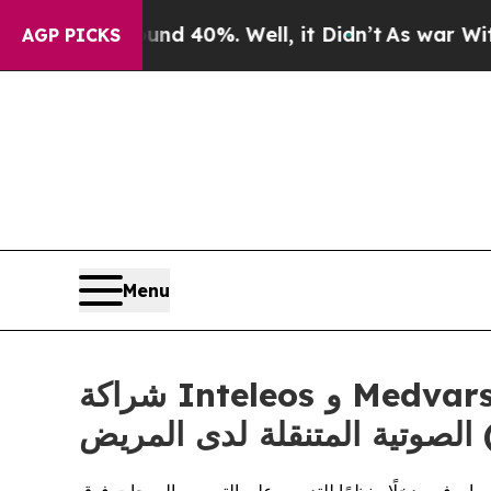
 Around 40%. Well, it Didn’t
As war With Iran D
AGP PICKS
Menu
شراكة Inteleos و Medvarsity لتوسيع التوافر العالمي لتعليم التصوير بأجهزة الموجات فوق
POC)