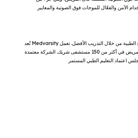
دام الآمن والفعّال للموجات فوق الصوتية والمعايير
تُعد Medvarsity أكبر شركة في آسيا وأكثرها موثوقية في مجال تكنولوجيا التعليم الصحي، وتركز على تحسين النتائج الطبية من خلال التدريب الأفضل. تعمل Medvarsity في أكثر من 192
دولة وتستقطب 3.4 مليون متخصص في الرعاية الصحية شهريًا، وتجمع بين التعليم عبر الإنترنت والتدريب السريري بجانب سرير المريض في أكثر من 150 مستشفى شريك. الشركة معتمدة