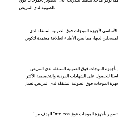
ما يوفر مدخلًا منظمًا للتدريب على التصوير بالموجات فوق
الصوتية لدى المريض.
لتوسيع التوافر العالمي للتعليم الأساسي لأجهزة الموجات فوق الصوتية المتنقلة لدى
شهادة أساسيات جهاز الموجات فوق الصوتية المتنقل لدى المريض للمتعلمين المسجلين لديها، مما يمنح الأطباء انطلاقة معتمدة لتكوين
تنقلة لدى المريض (POCUS Fundamentals) على المعرفة الأساسية بطريقة عمل الموجات فوق الصوتية، والأجهزة،
حدات تعليمية وتقييمًا نهائيًا، ويُعد شرطًا أساسيًا للحصول على الشهادات الفردية والتخصصية الأكثر
تية المتنقلة لدى المريض. تعمل Medvarsity في 192 دولة، وتستقطب 3.4 مليون متخصص في الرعاية الصحية شهريًا، وتستخدم نموذجًا مختلطًا
"الهدف من Inteleos هو وضع معايير عالمية لكفاءة الأطباء والتزامها، وتضمن هذه الشراكة أنه مع بدء المزيد من الأطباء حول العالم رحلتهم في مجال التصوير بأجهزة الموجات فوق