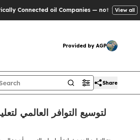
Connected oil Companies — not Taxpayers — the C
View all
Provided by AGP
Share